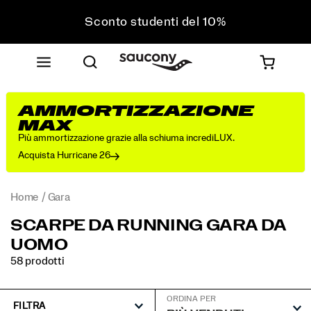
Sconto studenti del 10%
Approfitta del 10% di sconto sul tuo prossimo
acquisto
Spedizione gratuita sugli ordini superiori a 75 €
Resi gratuiti su tutti gli ordini
AMMORTIZZAZIONE
Sconto studenti del 10%
MAX
Più ammortizzazione grazie alla schiuma incrediLUX.
Acquista Hurricane 26
Home
Gara
SCARPE DA RUNNING GARA DA
UOMO
58 prodotti
ORDINA PER
FILTRA