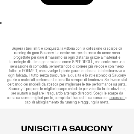
"
Supera i tuoi limiti e conquista la vittoria con la collezione di scarpe da
running da gara Saucony. Le nostre scarpe da corsa da uomo sono
progettate per dare il massimo su ogni distanza grazie a materiali e
tecnologie di ultima generazione come SPEEDROLL, che conferisce una
sensazione di comodità permettendoti di correre più veloce e con meno
fatica, o FORMFIT, che avvolge il piede garantendo una totale sicurezza a
ogni falcata. Il tutto senza trascurare la qualità e lo stile iconico di Saucony
grazie a materiali performanti e tonalità sempre di tendenza. Se invece stai
cercando dei modelli da atletica per migliorare le tue performance su pista,
Saucony ti propone le migliori scarpe chiodate per velocità in circolazione,
per aiutarti a tagliare il traguardo a tempo di record. Scegli le scarpe da
corsa da uomo migliori per te, completa il tuo outfit da corsa con
accessori
e
capi di
abbigliamento da running
e raggiungi la meta.
Link
a
piè
UNISCITI A SAUCONY
di
pagina