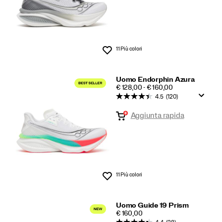
11 Più colori
Lista dei desideri
Uomo Endorphin Azura
PRICE
€ 128,00 - € 160,00
4.5
(120)
Aggiunta rapida
11 Più colori
Lista dei desideri
Uomo Guide 19 Prism
PRICE
€ 160,00
4.4
(28)