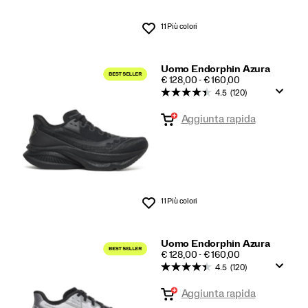
11 Più colori
Lista dei desideri
Uomo Endorphin Azura
PRICE
€ 128,00 - € 160,00
4.5
(120)
Aggiunta rapida
11 Più colori
Lista dei desideri
Uomo Endorphin Azura
PRICE
€ 128,00 - € 160,00
4.5
(120)
Aggiunta rapida