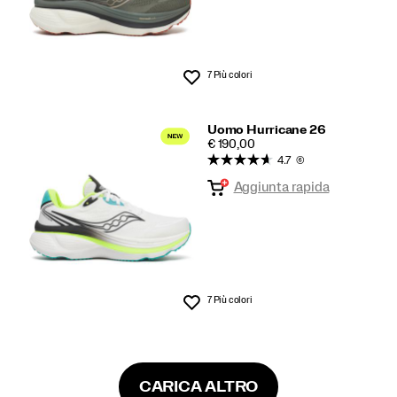
7 Più colori
Lista dei desideri
Uomo Hurricane 26
PRICE
€ 190,00
4.7
(6)
Aggiunta rapida
7 Più colori
Lista dei desideri
CARICA ALTRO