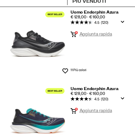
Gara
Uomo Endorphin Azura
PRICE
€ 128,00 - € 160,00
in
4.5
(120)
primo
Aggiunta rapida
piano
11 Più colori
Lista dei desideri
Uomo Endorphin Azura
PRICE
€ 128,00 - € 160,00
4.5
(120)
Aggiunta rapida