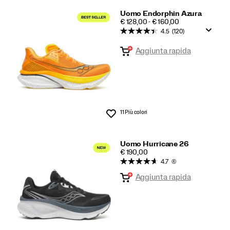
Uomo Endorphin Azura
PRICE
€ 128,00 - € 160,00
4.5
(120)
Aggiunta rapida
11 Più colori
Lista dei desideri
Uomo Hurricane 26
PRICE
€ 190,00
4.7
(6)
Aggiunta rapida