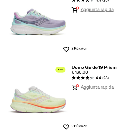
Aggiunta rapida
2 Più colori
Lista dei desideri
Uomo Guide 19 Prism
PRICE
€ 160,00
4.4
(28)
Aggiunta rapida
2 Più colori
Lista dei desideri