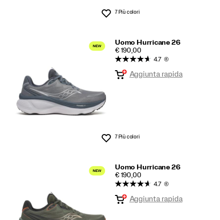
7 Più colori
Lista dei desideri
Uomo Hurricane 26
PRICE
€ 190,00
4.7
(6)
Aggiunta rapida
7 Più colori
Lista dei desideri
Uomo Hurricane 26
PRICE
€ 190,00
4.7
(6)
Aggiunta rapida