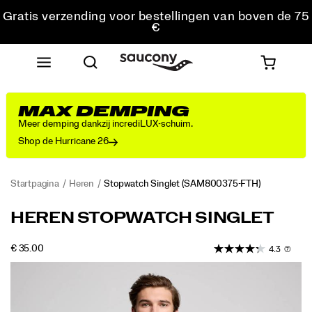
Gratis verzending voor bestellingen van boven de 75
€
Gratis retourzending voor alle bestellingen
Krijg 10% korting op je eerste bestelling
MAX DEMPING
Meer demping dankzij incrediLUX-schuim.
Shop de Hurricane 26
Startpagina
Heren
Stopwatch Singlet
(SAM800375-FTH)
HEREN STOPWATCH SINGLET
INSTOCK
€ 35.00
4.3
(7)
EUR
35,00
3500