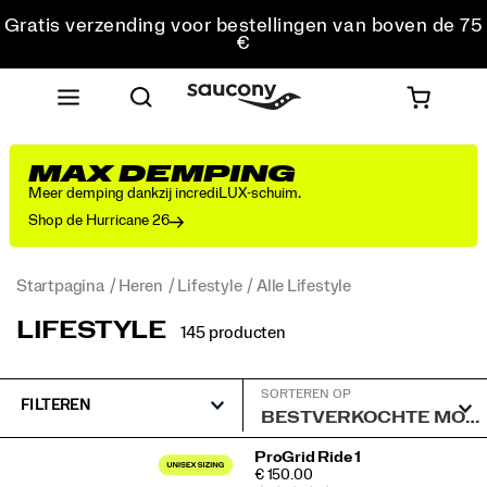
Gratis verzending voor bestellingen van boven de 75
€
Gratis retourzending voor alle bestellingen
Krijg 10% korting op je eerste bestelling
MAX DEMPING
Meer demping dankzij incrediLUX-schuim.
Shop de Hurricane 26
Startpagina
Heren
Lifestyle
Alle Lifestyle
LIFESTYLE
145 producten
SORTEREN OP
FILTEREN
Speciale
ProGrid Ride 1
PRICE
€ 150.00
Alle