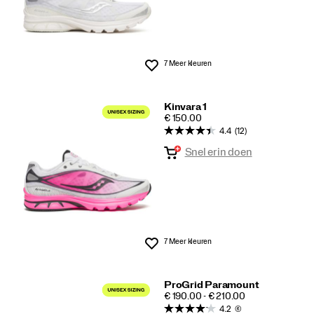
7 Meer kleuren
Wenslijst
Kinvara 1
PRICE
€ 150.00
4.4
(12)
Snel erin doen
7 Meer kleuren
Wenslijst
ProGrid Paramount
PRICE
€ 190.00 - € 210.00
4.2
(6)