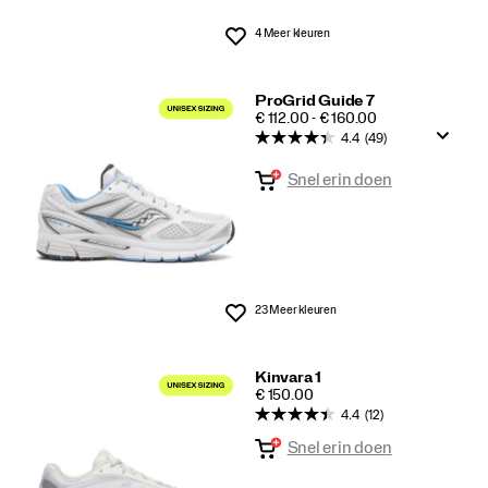
4 Meer kleuren
Wenslijst
ProGrid Guide 7
PRICE
€ 112.00 - € 160.00
4.4
(49)
Snel erin doen
23 Meer kleuren
Wenslijst
Kinvara 1
PRICE
€ 150.00
4.4
(12)
Snel erin doen