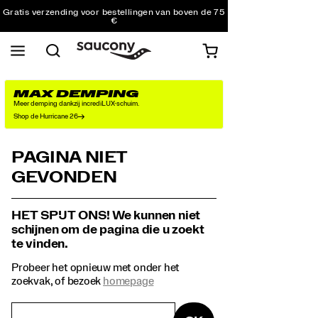
Gratis verzending voor bestellingen van boven de 75
€
Gratis retourzending voor alle bestellingen
Krijg 10% korting op je eerste bestelling
MAX DEMPING
Meer demping dankzij incrediLUX-schuim.
Shop de Hurricane 26
PAGINA NIET
GEVONDEN
HET SPIJT ONS! We kunnen niet
schijnen om de pagina die u zoekt
te vinden.
Probeer het opnieuw met onder het
zoekvak, of bezoek
homepage