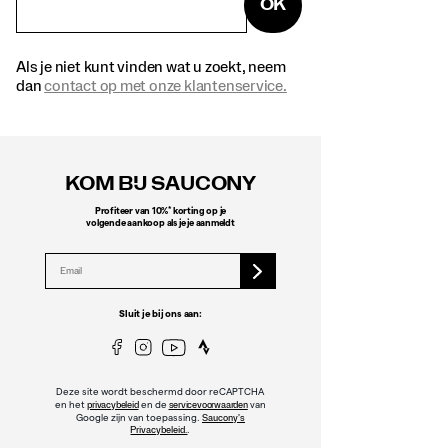
OK
Als je niet kunt vinden wat u zoekt, neem
dan
contact op met onze klantenservice.
Footer-
links
KOM BIJ SAUCONY
*
Profiteer van 10%
korting op je
volgende aankoop als je je aanmeldt
Sluit je bij ons aan:
Deze site wordt beschermd door reCAPTCHA
en het
en de
van
privacybeleid
servicevoorwaarden
Google zijn van toepassing.
Saucony's
.
Privacybeleid.