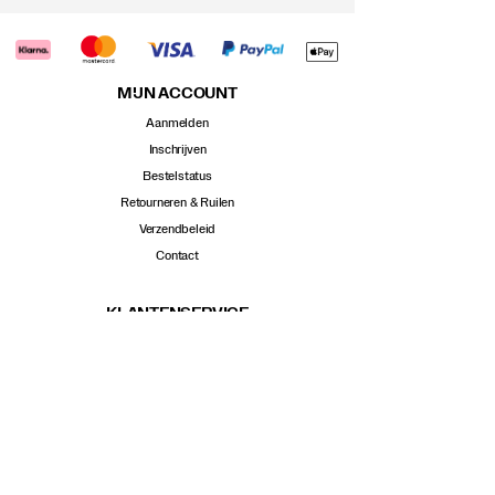
MIJN ACCOUNT
Aanmelden
Inschrijven
Bestelstatus
Retourneren & Ruilen
Verzendbeleid
Contact
KLANTENSERVICE
Schoenadvies
Verkooppunten
Maattabel
Onze Geschiedenis
Duurzaamheid
Vacatures