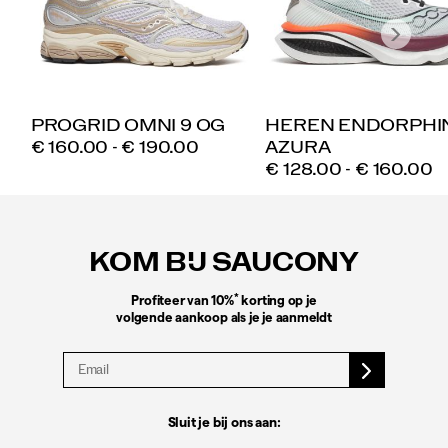
PROGRID OMNI 9 OG
HEREN ENDORPHI
PRICE
€ 160.00 - € 190.00
AZURA
PRICE
€ 128.00 - € 160.00
Footer-
links
KOM BIJ SAUCONY
*
Profiteer van 10%
korting op je
volgende aankoop als je je aanmeldt
Sluit je bij ons aan: