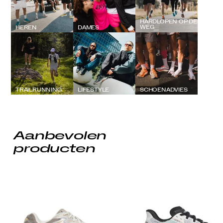
HARDLOPEN OP DE
WEG
HEREN
DAMES
TRAILRUNNING
LIFESTYLE
SCHOENADVIES
Aanbevolen
producten