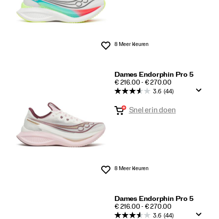
8 Meer kleuren
Wenslijst
Dames Endorphin Pro 5
PRICE
€ 216.00 - € 270.00
3.6
(44)
Snel erin doen
8 Meer kleuren
Wenslijst
Dames Endorphin Pro 5
PRICE
€ 216.00 - € 270.00
3.6
(44)