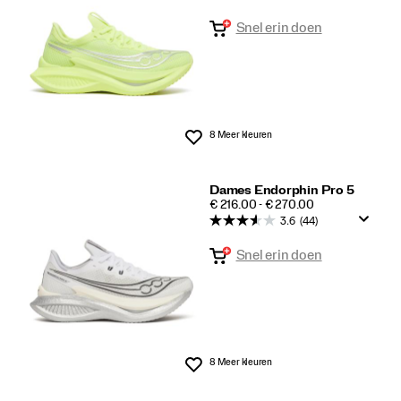
Snel erin doen
8 Meer kleuren
Wenslijst
Dames Endorphin Pro 5
PRICE
€ 216.00 - € 270.00
3.6
(44)
Snel erin doen
8 Meer kleuren
Wenslijst