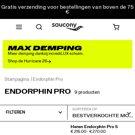
Gratis verzending voor bestellingen van boven de 75
€
Gratis retourzending voor alle bestellingen
Krijg 10% korting op je eerste bestelling
MAX DEMPING
Meer demping dankzij incrediLUX-schuim.
Shop de Hurricane 26
Startpagina
Endorphin Pro
ENDORPHIN PRO
9 producten
SORTEREN OP
FILTEREN
Speciale
Heren Endorphin Pro 5
PRICE
€ 216.00 - € 270.00
Endorphin