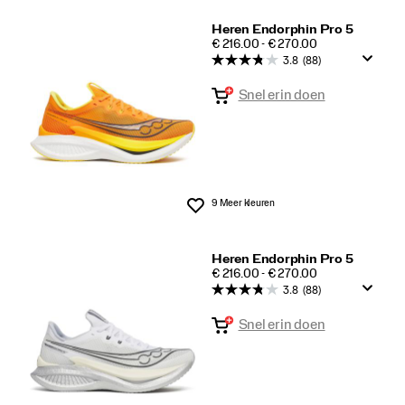
Heren Endorphin Pro 5
PRICE
€ 216.00 - € 270.00
3.8
(88)
Snel erin doen
9 Meer kleuren
Wenslijst
Heren Endorphin Pro 5
PRICE
€ 216.00 - € 270.00
3.8
(88)
Snel erin doen