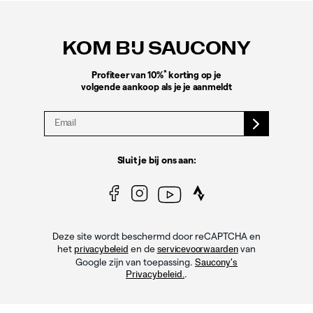
Footer-
links
KOM BIJ SAUCONY
*
Profiteer van 10%
korting op je
volgende aankoop als je je aanmeldt
Sluit je bij ons aan:
Deze site wordt beschermd door reCAPTCHA en
het
en de
van
privacybeleid
servicevoorwaarden
Google zijn van toepassing.
Saucony's
.
Privacybeleid.