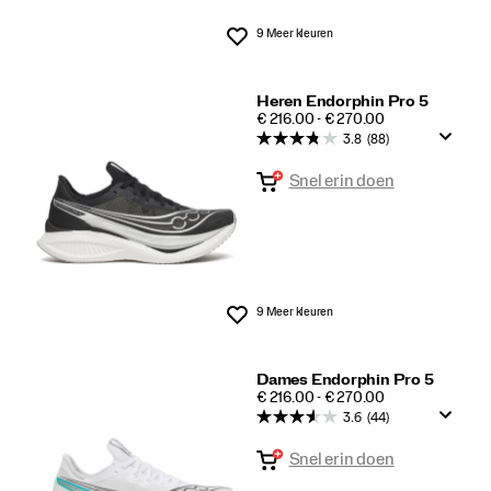
9 Meer kleuren
Wenslijst
Heren Endorphin Pro 5
PRICE
€ 216.00 - € 270.00
3.8
(88)
Snel erin doen
9 Meer kleuren
Wenslijst
Dames Endorphin Pro 5
PRICE
€ 216.00 - € 270.00
3.6
(44)
Snel erin doen