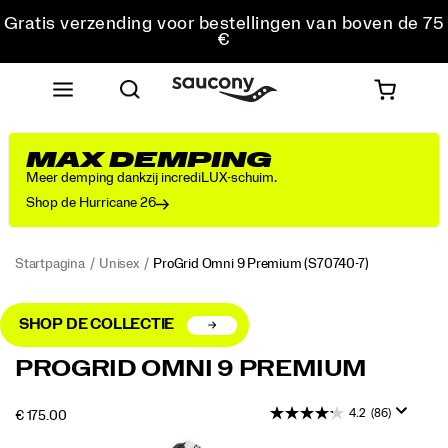
Gratis verzending voor bestellingen van boven de 75
€
Gratis retourzending voor alle bestellingen
Krijg 10% korting op je eerste bestelling
MAX DEMPING
Meer demping dankzij incrediLUX-schuim.
Shop de Hurricane 26
Startpagina
Unisex
ProGrid Omni 9 Premium
(S70740-7)
SHOP DE COLLECTIE
<p>Het
https://www.saucony.com/NL/nl_NL/progrid-
PROGRID OMNI 9 PREMIUM
Original
omni-
Retro
9-
4.2
(86)
OUTOFSTOCK
€ 175.00
Tech-
premium/56217U.html
EUR
175,00
17500
silhouet