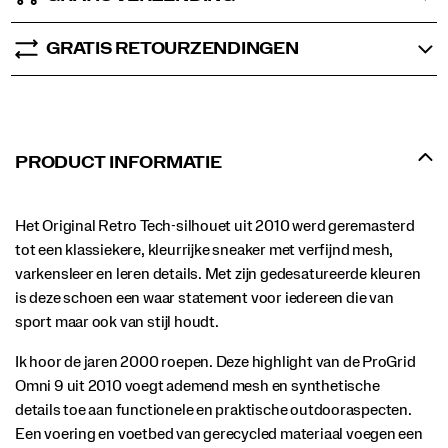
voegen
een
GRATIS RETOURZENDINGEN
vleugje
duurzaamheid
toe.
</p>
PRODUCT INFORMATIE
Het Original Retro Tech-silhouet uit 2010 werd geremasterd
tot een klassiekere, kleurrijke sneaker met verfijnd mesh,
varkensleer en leren details. Met zijn gedesatureerde kleuren
is deze schoen een waar statement voor iedereen die van
sport maar ook van stijl houdt.
Ik hoor de jaren 2000 roepen. Deze highlight van de ProGrid
Omni 9 uit 2010 voegt ademend mesh en synthetische
details toe aan functionele en praktische outdooraspecten.
Een voering en voetbed van gerecycled materiaal voegen een