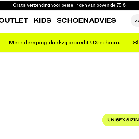
Gratis verzending voor bestellingen van boven de 75 €
Gratis retourzending voor alle bestellingen
OUTLET
KIDS
SCHOENADVIES
Krijg 10% korting op je eerste bestelling
Meer demping dankzij incrediLUX-schuim.
Sh