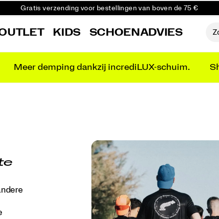
Gratis verzending voor bestellingen van boven de 75 €
Gratis retourzending voor alle bestellingen
OUTLET
KIDS
SCHOENADVIES
Krijg 10% korting op je eerste bestelling
Meer demping dankzij incrediLUX-schuim.
Sh
te
andere
e