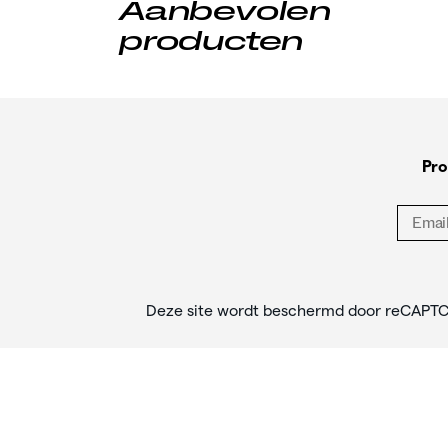
Aanbevolen
producten
Footer-
links
Pro
Deze site wordt beschermd door reCAPT