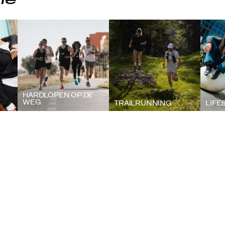
ie
HARDLOPEN OP DE
WEG
TRAILRUNNING
LIFE