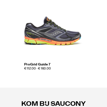
ProGrid Guide 7
€ 112.00 - € 160.00
Footer-
links
KOM BIJ SAUCONY