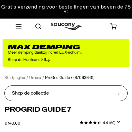
Gratis verzending voor bestellingen van boven de 75
€
Gratis retourzending voor alle bestellingen
Krijg 10% korting op je eerste bestelling
MAX DEMPING
Meer demping dankzij incrediLUX-schuim.
Shop de Hurricane 26
Startpagina
Unisex
ProGrid Guide 7
(S70936-31)
Shop de collectie
De
https://www.saucony.com/NL/nl_NL/progrid-
PROGRID GUIDE 7
Progrid
guide-
Guide
7/60339U.html
4.4
(50)
INSTOCK
€ 140.00
7
EUR
140,00
14000
combineert