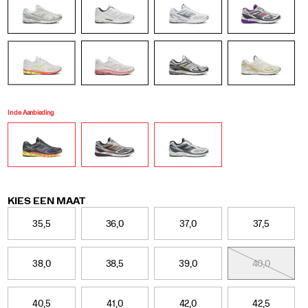
In de Aanbieding
Variations
KIES EEN MAAT
35,5
36,0
37,0
37,5
38,0
38,5
39,0
40,0
40,5
41,0
42,0
42,5