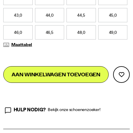
43,0
44,0
44,5
45,0
46,0
46,5
48,0
49,0
Maattabel
Add
false
Product
AAN WINKELWAGEN TOEVOEGEN
to
Actions
cart
options
HULP NODIG?
Bekijk onze schoenenzoeker!