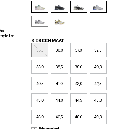
paginalink.
Variations
KIES EEN MAAT
35,5
36,0
37,0
37,5
38,0
38,5
39,0
40,0
40,5
41,0
42,0
42,5
43,0
44,0
44,5
45,0
46,0
46,5
48,0
49,0
Maattabel