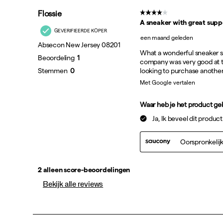
Abyss | Multi
Black | Anchor
Black | White
Dazzle | Silver
White | Gold
Silver | Navy
Bekijk alle reviews