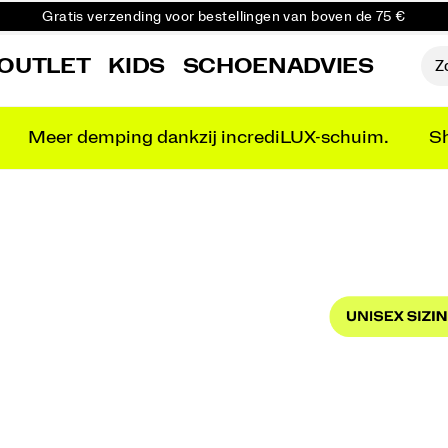
Gratis retourzending voor alle bestellingen
Krijg 10% korting op je eerste bestelling
OUTLET
KIDS
SCHOENADVIES
Meer demping dankzij incrediLUX-schuim.
Sh