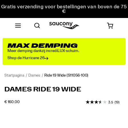
Gratis verzending voor bestellingen van boven de 75
€
Gratis retourzending voor alle bestellingen
Krijg 10% korting op je eerste bestelling
MAX DEMPING
Meer demping dankzij incrediLUX-schuim.
Shop de Hurricane 26
Startpagina
Dames
Ride 19 Wide
(S11056-100)
Ontdek
https://www.saucony.com/NL/nl_NL/ride-
DAMES RIDE 19 WIDE
met
19-
de
wide/60828W.html
INSTOCK
€ 160.00
3.5
(19)
nieuwe
EUR
160,00
16000
Ride
Images
19
het
nieuwste