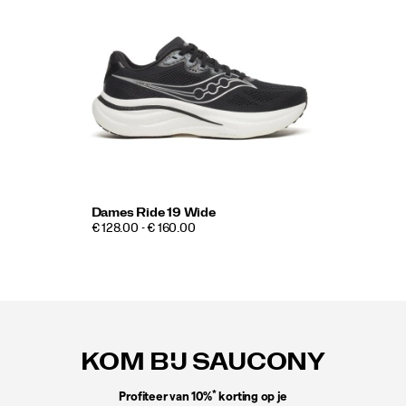
Dames Ride 19 Wide
€ 128.00 - € 160.00
Footer-
links
KOM BIJ SAUCONY
*
Profiteer van 10%
korting op je