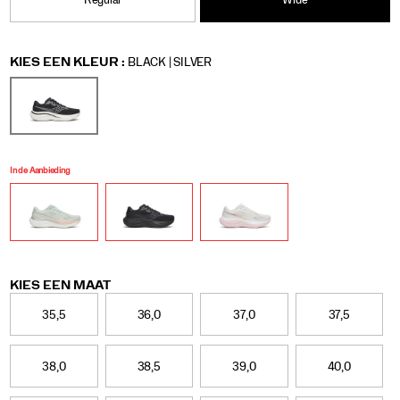
maakt
Regular
Wide
hem
de
perfecte
Variations
KIES EEN KLEUR
:
BLACK | SILVER
partner
voor
elke
hardloopsessie,
wandeling
en
andere
In de Aanbieding
dagelijkse
activiteiten.
Variations
KIES EEN MAAT
35,5
36,0
37,0
37,5
38,0
38,5
39,0
40,0