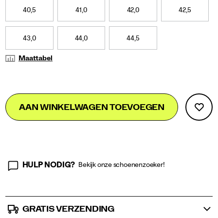
40,5
41,0
42,0
42,5
43,0
44,0
44,5
Maattabel
Add
false
Product
AAN WINKELWAGEN TOEVOEGEN
to
Actions
cart
options
HULP NODIG?
Bekijk onze schoenenzoeker!
GRATIS VERZENDING