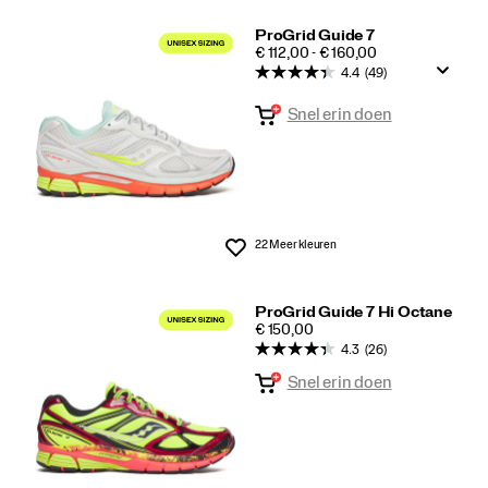
ProGrid Guide 7
PRICE
€ 112,00 - € 160,00
4.4
(49)
Snel erin doen
22 Meer kleuren
Wenslijst
ProGrid Guide 7 Hi Octane
PRICE
€ 150,00
4.3
(26)
Snel erin doen