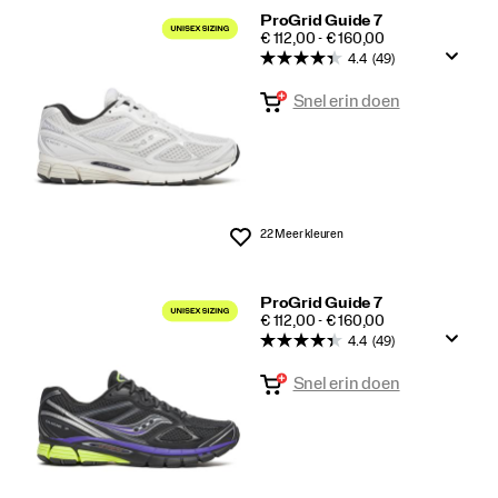
ProGrid Guide 7
PRICE
€ 112,00 - € 160,00
4.4
(49)
Snel erin doen
22 Meer kleuren
Wenslijst
ProGrid Guide 7
PRICE
€ 112,00 - € 160,00
4.4
(49)
Snel erin doen