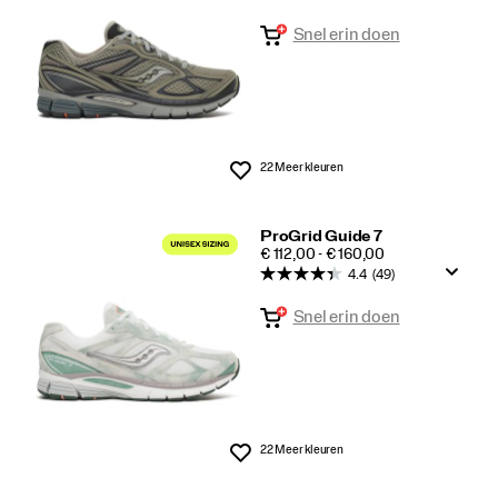
Snel erin doen
22 Meer kleuren
Wenslijst
ProGrid Guide 7
PRICE
€ 112,00 - € 160,00
4.4
(49)
Snel erin doen
22 Meer kleuren
Wenslijst