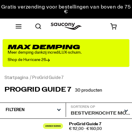
Gratis verzending voor bestellingen van boven de 75
€
Gratis retourzending voor alle bestellingen
Krijg 10% korting op je eerste bestelling
MAX DEMPING
Meer demping dankzij incrediLUX-schuim.
Shop de Hurricane 26
Startpagina
ProGrid Guide 7
PROGRID GUIDE 7
30 producten
SORTEREN OP
FILTEREN
Speciale
ProGrid Guide 7
PRICE
€ 112,00 - € 160,00
ProGrid