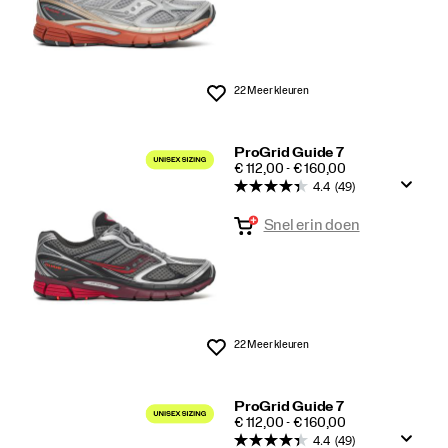
22 Meer kleuren
Wenslijst
ProGrid Guide 7
PRICE
€ 112,00 - € 160,00
4.4
(49)
Snel erin doen
22 Meer kleuren
Wenslijst
ProGrid Guide 7
PRICE
€ 112,00 - € 160,00
4.4
(49)