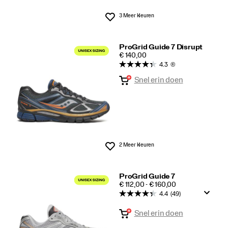
3 Meer kleuren
Wenslijst
ProGrid Guide 7 Disrupt
PRICE
€ 140,00
4.3
(6)
Snel erin doen
2 Meer kleuren
Wenslijst
ProGrid Guide 7
PRICE
€ 112,00 - € 160,00
4.4
(49)
Snel erin doen