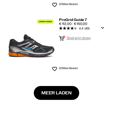
22 Meer kleuren
Wenslijst
ProGrid Guide 7
PRICE
€ 112,00 - € 160,00
4.4
(49)
Snel erin doen
22 Meer kleuren
Wenslijst
MEER LADEN