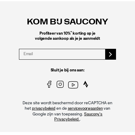
Footer-
links
KOM BIJ SAUCONY
*
Profiteer van 10%
korting op je
volgende aankoop als je je aanmeldt
Sluit je bij ons aan:
Deze site wordt beschermd door reCAPTCHA en
het
en de
van
privacybeleid
servicevoorwaarden
Google zijn van toepassing.
Saucony's
.
Privacybeleid.