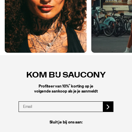
Footer-
links
KOM BIJ SAUCONY
*
Profiteer van 10%
korting op je
volgende aankoop als je je aanmeldt
Sluit je bij ons aan: