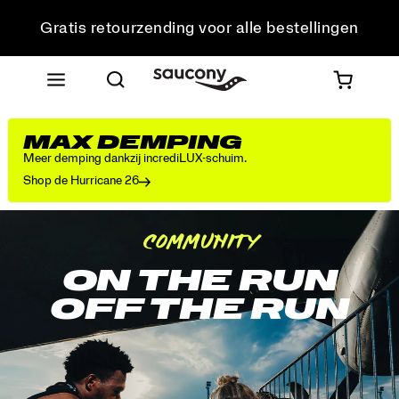
Gratis retourzending voor alle bestellingen
Krijg 10% korting op je eerste bestelling
MAX DEMPING
Meer demping dankzij incrediLUX-schuim.
Shop de Hurricane 26
community
ON THE RUN
OFF THE RUN