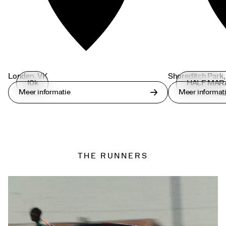
Londen, VK
Shoreditch Park,
10k
HALF MA
Meer informatie
Meer informat
THE RUNNERS