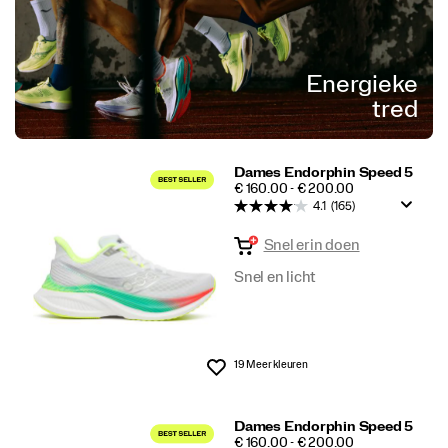
Energieke
tred
Dames Endorphin Speed 5
PRICE
€ 160.00 - € 200.00
4.1
(165)
Snel erin doen
Snel en licht
19 Meer kleuren
Wenslijst
Dames Endorphin Speed 5
PRICE
€ 160.00 - € 200.00