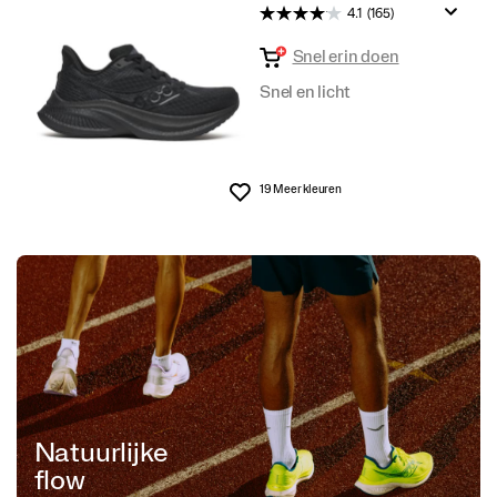
4.1
(165)
Snel erin doen
Snel en licht
19 Meer kleuren
Wenslijst
Natuurlijke
flow