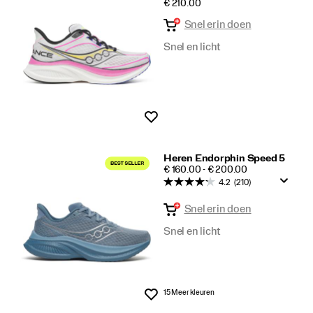
PRICE
€ 210.00
Speed
Snel erin doen
Snel en licht
Wenslijst
Heren Endorphin Speed 5
PRICE
€ 160.00 - € 200.00
4.2
(210)
Snel erin doen
Snel en licht
15 Meer kleuren
Wenslijst