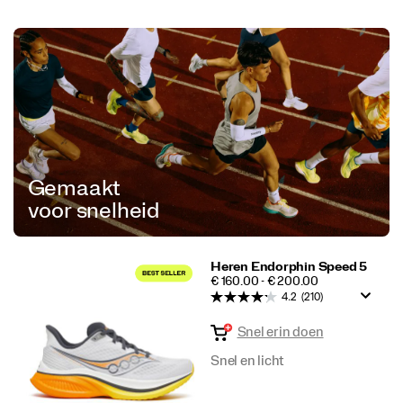
Gemaakt
voor snelheid
Heren Endorphin Speed 5
PRICE
€ 160.00 - € 200.00
4.2
(210)
Snel erin doen
Snel en licht