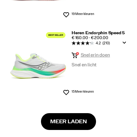
19 Meer kleuren
Wenslijst
Heren Endorphin Speed 5
PRICE
€ 160.00 - € 200.00
4.2
(210)
Snel erin doen
Snel en licht
15 Meer kleuren
Wenslijst
MEER LADEN