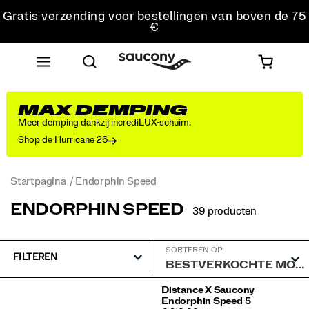
Gratis verzending voor bestellingen van boven de 75
€
Gratis retourzending voor alle bestellingen
Krijg 10% korting op je eerste bestelling
MAX DEMPING
Meer demping dankzij incrediLUX-schuim.
Shop de Hurricane 26
Startpagina
Endorphin Speed
ENDORPHIN SPEED
39 producten
SORTEREN OP
FILTEREN
Speciale
Distance X Saucony
Endorphin Speed 5
Endorphin