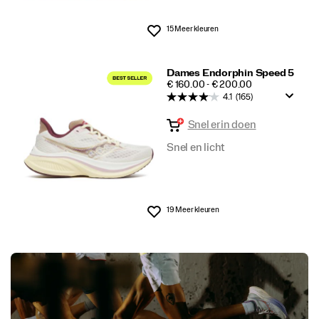
15 Meer kleuren
Wenslijst
Dames Endorphin Speed 5
PRICE
€ 160.00 - € 200.00
4.1
(165)
Snel erin doen
Snel en licht
19 Meer kleuren
Wenslijst