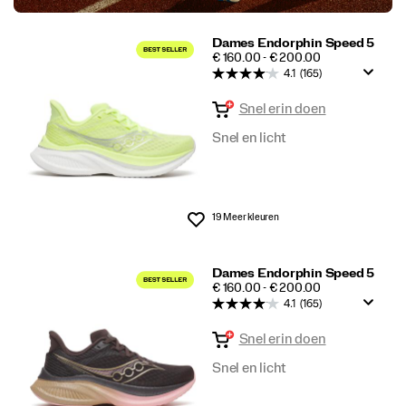
Dames Endorphin Speed 5
PRICE
€ 160.00 - € 200.00
4.1
(165)
Snel erin doen
Snel en licht
19 Meer kleuren
Wenslijst
Dames Endorphin Speed 5
PRICE
€ 160.00 - € 200.00
4.1
(165)
Snel erin doen
Snel en licht