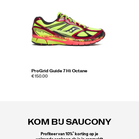
ProGrid Guide 7 Hi Octane
€ 150.00
Footer-
links
KOM BIJ SAUCONY
*
Profiteer van 10%
korting op je