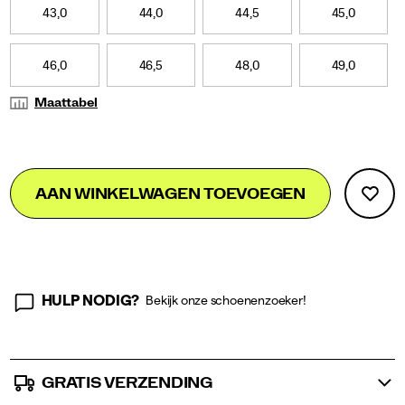
it
43,0
44,0
44,5
45,0
channels
the
raw
46,0
46,5
48,0
49,0
energy
and
Maattabel
unapologetic
attitude
of
those
Add
false
Product
who
AAN WINKELWAGEN TOEVOEGEN
to
run
Actions
cart
fast,
live
options
fast,
and
dress
loud.
HULP NODIG?
Bekijk onze schoenenzoeker!
</p>
GRATIS VERZENDING