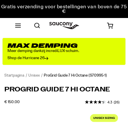
Gratis verzending voor bestellingen van boven de 75
€
Gratis retourzending voor alle bestellingen
Krijg 10% korting op je eerste bestelling
MAX DEMPING
Meer demping dankzij incrediLUX-schuim.
Shop de Hurricane 26
Startpagina
Unisex
ProGrid Guide 7 Hi Octane
(S70995-1)
<p>In
https://www.saucony.com/NL/nl_NL/progrid-
PROGRID GUIDE 7 HI OCTANE
the
guide-
early
7-
OUTOFSTOCK
€ 150.00
4.3
(26)
2000s,
hi-
EUR
150,00
15000
Saucony
octane/60902U.html
Images
set
a
new