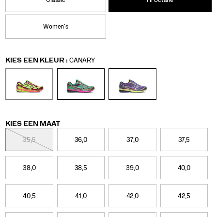
comfort.
Classic
Hi Octane
hi-
</p>
octane/60902U.html
<p>The
Women's
Hi
Octane
edition
captures
Variations
KIES EEN KLEUR
:
CANARY
the
surge
of
extreme-
sports
aesthetics
in
Variations
KIES EEN MAAT
fashion
and
35,5
36,0
37,0
37,5
culture.
Drawing
inspiration
38,0
38,5
39,0
40,0
from
boxing,
wrestling,
40,5
41,0
42,0
42,5
and
motocross,