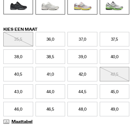
silhouette
blends
clean
lines
with
vibrant,
Variations
KIES EEN MAAT
distinctive
35,5
36,0
37,0
37,5
details,
including
a
webbed
38,0
38,5
39,0
40,0
shank
cage
design,
40,5
41,0
42,0
42,5
light‑refracting
geometric
metallic
43,0
44,0
44,5
45,0
overlays,
and
an
46,0
46,5
48,0
49,0
evolved
lightweight,
Maattabel
foam‑cushioned
midsole.