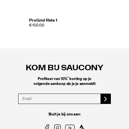
ProGrid Ride 1
€ 150.00
Footer-
links
KOM BIJ SAUCONY
*
Profiteer van 10%
korting op je
volgende aankoop als je je aanmeldt
Sluit je bij ons aan: