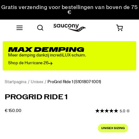
Gratis verzending voor bestellingen van boven de 75
€
Gratis retourzending voor alle bestellingen
Krijg 10% korting op je eerste bestelling
MAX DEMPING
Meer demping dankzij incrediLUX-schuim.
Shop de Hurricane 26
Startpagina
Unisex
ProGrid Ride 1
(S101807-1001)
<p>Originally
https://www.saucony.com/NL/nl_NL/progrid-
PROGRID RIDE 1
released
ride-
in
1/61245U.html
OUTOFSTOCK
€ 150.00
5.0
(5)
2008
EUR
150,00
15000
as
Images
a
versatile
everyday