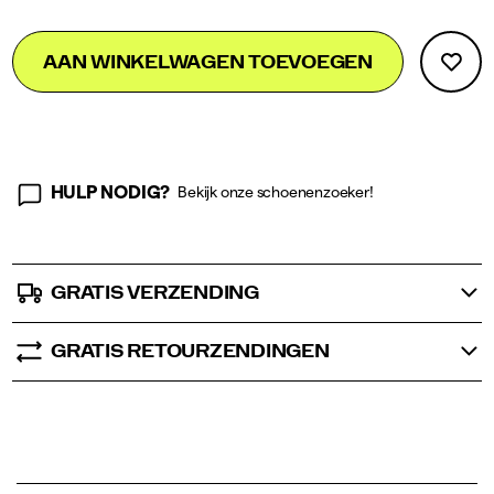
</p>
Add
false
Product
AAN WINKELWAGEN TOEVOEGEN
to
Actions
cart
options
HULP NODIG?
Bekijk onze schoenenzoeker!
GRATIS VERZENDING
GRATIS RETOURZENDINGEN