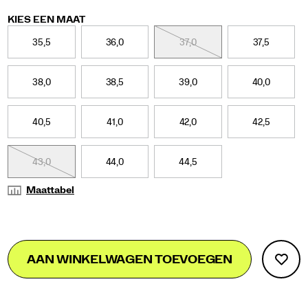
Variations
KIES EEN MAAT
35,5
36,0
37,0
37,5
38,0
38,5
39,0
40,0
40,5
41,0
42,0
42,5
43,0
44,0
44,5
Maattabel
Add
false
Product
AAN WINKELWAGEN TOEVOEGEN
to
Actions
cart
options