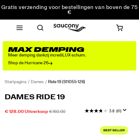
Gratis verzending voor bestellingen van boven de 75
€
Gratis retourzending voor alle bestellingen
Krijg 10% korting op je eerste bestelling
MAX DEMPING
Meer demping dankzij incrediLUX-schuim.
Shop de Hurricane 26
Startpagina
Dames
Ride 19
(S11055-126)
Ontdek
https://www.saucony.com/NL/nl_NL/ride-
DAMES RIDE 19
met
19/60827W.html
de
3.8
(61)
SALE-
OORSPRONKELIJKE
INSTOCK
€ 128.00
Uitverkoop
€ 160.00
nieuwe
2026-
2027-
EUR
128,00
12800
PRIJS
PRIJS:
Ride
08-
08-
Images
19
09T09:00:21.624Z
09T09:00:21.624Z
het
nieuwste