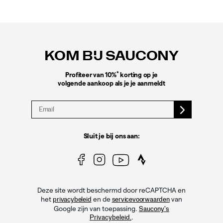
Footer-
links
KOM BIJ SAUCONY
*
Profiteer van 10%
korting op je
volgende aankoop als je je aanmeldt
Sluit je bij ons aan:
Deze site wordt beschermd door reCAPTCHA en
het
en de
van
privacybeleid
servicevoorwaarden
Google zijn van toepassing.
Saucony's
.
Privacybeleid.