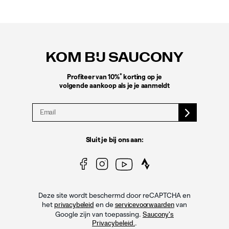
Footer-
links
KOM BIJ SAUCONY
*
Profiteer van 10%
korting op je
volgende aankoop als je je aanmeldt
Sluit je bij ons aan:
Deze site wordt beschermd door reCAPTCHA en
het
en de
van
privacybeleid
servicevoorwaarden
Google zijn van toepassing.
Saucony's
.
Privacybeleid.