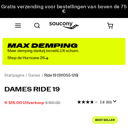
Gratis verzending voor bestellingen van boven de 75
€
Gratis retourzending voor alle bestellingen
Krijg 10% korting op je eerste bestelling
MAX DEMPING
Meer demping dankzij incrediLUX-schuim.
Shop de Hurricane 26
Startpagina
Dames
Ride 19
(S11055-126)
Ontdek
https://www.saucony.com/NL/nl_NL/ride-
DAMES RIDE 19
met
19/60827W.html
de
3.8
(60)
SALE-
OORSPRONKELIJKE
INSTOCK
€ 128.00
Uitverkoop
€ 160.00
nieuwe
2026-
2027-
EUR
128,00
12800
PRIJS
PRIJS:
Ride
08-
08-
Images
19
07T19:09:04.674Z
07T19:09:04.674Z
het
nieuwste