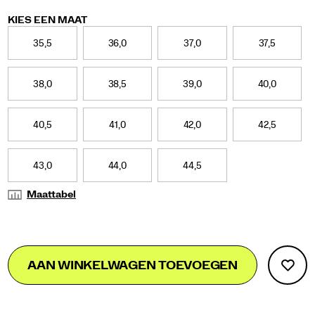
Variations
KIES EEN MAAT
35,5
36,0
37,0
37,5
38,0
38,5
39,0
40,0
40,5
41,0
42,0
42,5
43,0
44,0
44,5
Maattabel
Add
false
Product
AAN WINKELWAGEN TOEVOEGEN
to
Actions
cart
options