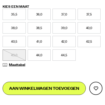
Variations
KIES EEN MAAT
35,5
36,0
37,0
37,5
38,0
38,5
39,0
40,0
40,5
41,0
42,0
42,5
43,0
44,0
44,5
Maattabel
Add
false
Product
AAN WINKELWAGEN TOEVOEGEN
to
Actions
cart
options