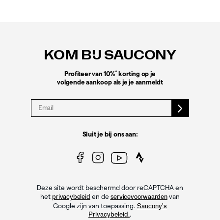
Footer-
links
KOM BIJ SAUCONY
*
Profiteer van 10%
korting op je
volgende aankoop als je je aanmeldt
Sluit je bij ons aan:
Deze site wordt beschermd door reCAPTCHA en
het
en de
van
privacybeleid
servicevoorwaarden
Google zijn van toepassing.
Saucony's
.
Privacybeleid.