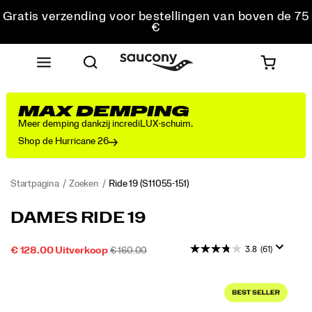
Gratis verzending voor bestellingen van boven de 75
€
Gratis retourzending voor alle bestellingen
Krijg 10% korting op je eerste bestelling
MAX DEMPING
Meer demping dankzij incrediLUX-schuim.
Shop de Hurricane 26
Startpagina
Zoeken
Ride 19
(S11055-151)
Ontdek
https://www.saucony.com/NL/nl_NL/ride-
DAMES RIDE 19
met
19/60827W.html
de
3.8
(61)
SALE-
OORSPRONKELIJKE
INSTOCK
€ 128.00
Uitverkoop
€ 160.00
nieuwe
2026-
2027-
EUR
128,00
12800
PRIJS
PRIJS:
Ride
08-
08-
Images
19
09T17:33:32.721Z
09T17:33:32.721Z
het
nieuwste