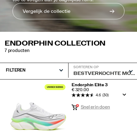
Vergelijk de collectie
ENDORPHIN COLLECTION
7 producten
SORTEREN OP
FILTEREN
Speciale
Endorphin Elite 3
PRICE
€ 320.00
Endorphin
4.6
(30)
Collection
Snel erin doen