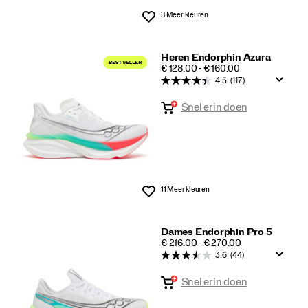
3 Meer kleuren
Wenslijst
Heren Endorphin Azura
PRICE
€ 128.00 - € 160.00
4.5
(117)
Snel erin doen
11 Meer kleuren
Wenslijst
Dames Endorphin Pro 5
PRICE
€ 216.00 - € 270.00
3.6
(44)
Snel erin doen