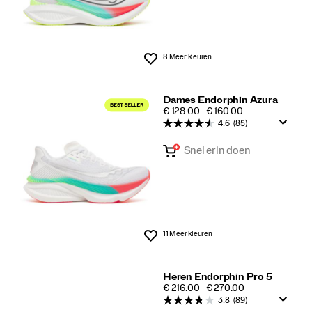
8 Meer kleuren
Wenslijst
Dames Endorphin Azura
PRICE
€ 128.00 - € 160.00
4.6
(85)
Snel erin doen
11 Meer kleuren
Wenslijst
Heren Endorphin Pro 5
PRICE
€ 216.00 - € 270.00
3.8
(89)