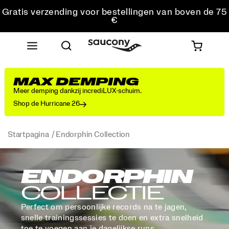
Gratis verzending voor bestellingen van boven de 75
€
Gratis retourzending voor alle bestellingen
Krijg 10% korting op je eerste bestelling
MAX DEMPING
Meer demping dankzij incrediLUX-schuim.
Shop de Hurricane 26
Startpagina
Endorphin Collection
ENDORPHIN
COLLECTIE
Perfect om persoonlijke records na te jagen,
snelle trainingssessies te doen en extra snelheid
toe te voegen aan je dagelijkse runs.