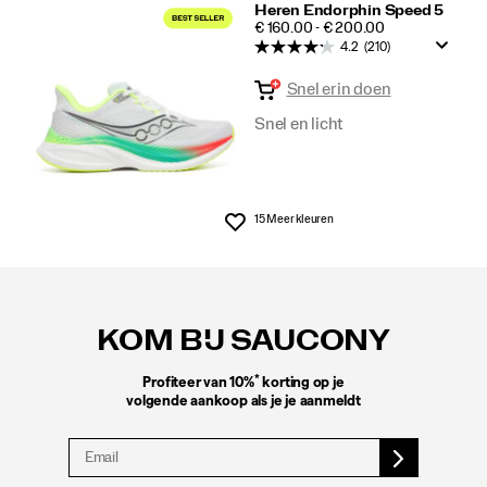
Heren Endorphin Speed 5
PRICE
€ 160.00 - € 200.00
4.2
(210)
Snel erin doen
Snel en licht
15 Meer kleuren
Wenslijst
Footer-
links
KOM BIJ SAUCONY
*
Profiteer van 10%
korting op je
volgende aankoop als je je aanmeldt