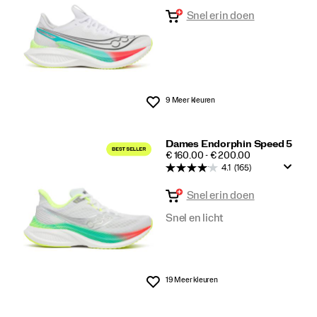
Snel erin doen
9 Meer kleuren
Wenslijst
Dames Endorphin Speed 5
PRICE
€ 160.00 - € 200.00
4.1
(165)
Snel erin doen
Snel en licht
19 Meer kleuren
Wenslijst