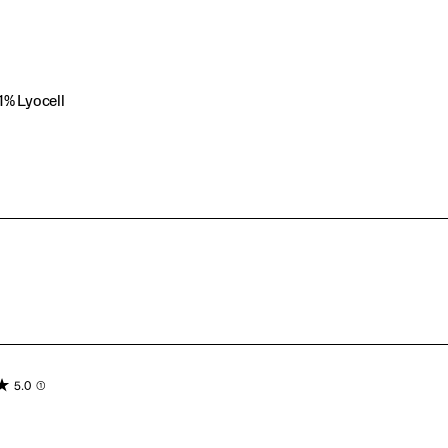
1% Lyocell
5.0
(1)