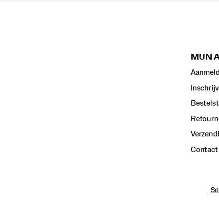
MIJN
Aanmel
Inschrij
Bestels
Retourn
Verzend
Contact
Si