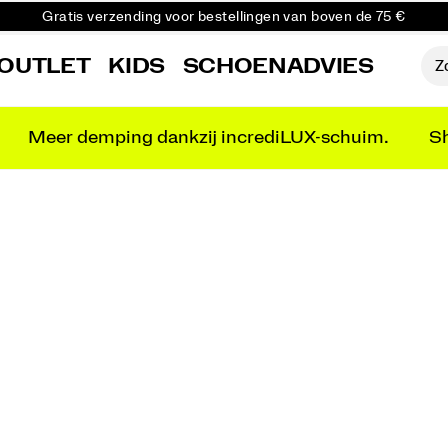
Gratis verzending voor bestellingen van boven de 75 €
Gratis retourzending voor alle bestellingen
OUTLET
KIDS
SCHOENADVIES
Krijg 10% korting op je eerste bestelling
Meer demping dankzij incrediLUX-schuim.
Sh