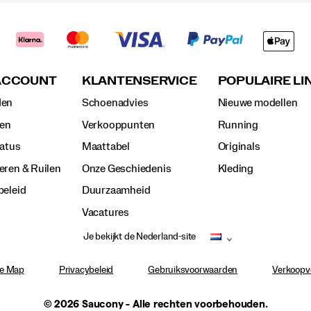
 ACCOUNT
KLANTENSERVICE
POPULAIRE LI
den
Schoenadvies
Nieuwe modellen
ven
Verkooppunten
Running
tatus
Maattabel
Originals
eren & Ruilen
Onze Geschiedenis
Kleding
beleid
Duurzaamheid
Vacatures
Je bekijkt de Nederland-site
te Map
Privacybeleid
Gebruiksvoorwaarden
Verkoopv
© 2026 Saucony - Alle rechten voorbehouden.