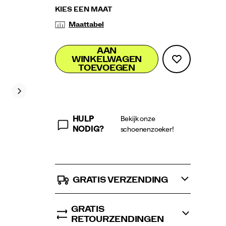
Variations
KIES EEN MAAT
Maattabel
Add
false
Product
AAN
WINKELWAGEN
to
Actions
TOEVOEGEN
cart
options
HULP
Bekijk onze
NODIG?
schoenenzoeker!
GRATIS VERZENDING
GRATIS
RETOURZENDINGEN