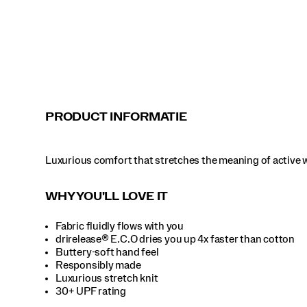
PRODUCT INFORMATIE
Luxurious comfort that stretches the meaning of active 
WHY YOU'LL LOVE IT
Fabric fluidly flows with you
drirelease® E.C.O dries you up 4x faster than cotton
Buttery-soft hand feel
Responsibly made
Luxurious stretch knit
30+ UPF rating