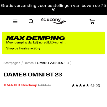
Gratis verzending voor bestellingen van boven de 75
€
Gratis retourzending voor alle bestellingen
Krijg 10% korting op je eerste bestelling
MAX DEMPING
Meer demping dankzij incrediLUX-schuim.
Shop de Hurricane 26
Startpagina
Dames
Omni ST 23
(S11072-141)
<p>De
https://www.saucony.com/NL/nl_NL/omni-
DAMES OMNI ST 23
Omni
st-
ST
23/60846W.html
SALE-
OORSPRONKELIJKE
INSTOCK
€ 144.00
Uitverkoop
€ 180.00
4.5
(16)
23
2026-
2027-
EUR
144,00
14400
PRIJS
PRIJS:
is
Images
08-
08-
het
08T20:36:22.907Z
08T20:36:22.907Z
toppunt
van