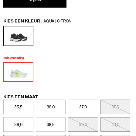
en
Regular
betrouwbaarheid
bij
elke
Variations
KIES EEN KLEUR
:
AQUA | CITRON
hardloopsessie.
<p>
In de Aanbieding
Variations
KIES EEN MAAT
35,5
36,0
37,0
37,5
38,0
38,5
39,0
40,0