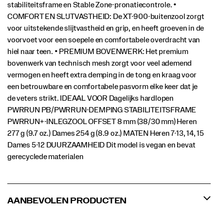
stabiliteitsframe en Stable Zone-pronatiecontrole. •
COMFORT EN SLIJTVASTHEID: De XT-900-buitenzool zorgt
voor uitstekende slijtvastheid en grip, en heeft groeven in de
voorvoet voor een soepele en comfortabele overdracht van
hiel naar teen. • PREMIUM BOVENWERK: Het premium
bovenwerk van technisch mesh zorgt voor veel ademend
vermogen en heeft extra demping in de tong en kraag voor
een betrouwbare en comfortabele pasvorm elke keer dat je
de veters strikt. IDEAAL VOOR Dagelijks hardlopen
PWRRUN PB/PWRRUN-DEMPING STABILITEITSFRAME
PWRRUN+-INLEGZOOL OFFSET 8 mm (38/30 mm) Heren
277 g (9.7 oz.) Dames 254 g (8.9 oz.) MATEN Heren 7-13, 14, 15
Dames 5-12 DUURZAAMHEID Dit model is vegan en bevat
gerecyclede materialen
AANBEVOLEN PRODUCTEN