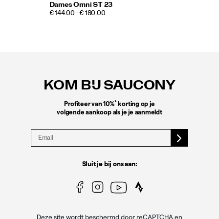
Dames Omni ST 23
€ 144.00 - € 180.00
Footer-
links
KOM BIJ SAUCONY
*
Profiteer van 10%
korting op je
volgende aankoop als je je aanmeldt
Sluit je bij ons aan:
Deze site wordt beschermd door reCAPTCHA en