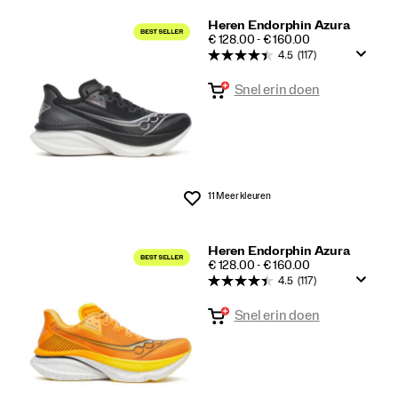
Heren Endorphin Azura
PRICE
€ 128.00 - € 160.00
4.5
(117)
Snel erin doen
11 Meer kleuren
Wenslijst
Heren Endorphin Azura
PRICE
€ 128.00 - € 160.00
4.5
(117)
Snel erin doen