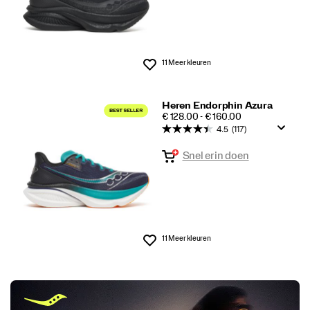
11 Meer kleuren
Wenslijst
Heren Endorphin Azura
PRICE
€ 128.00 - € 160.00
4.5
(117)
Snel erin doen
11 Meer kleuren
Wenslijst