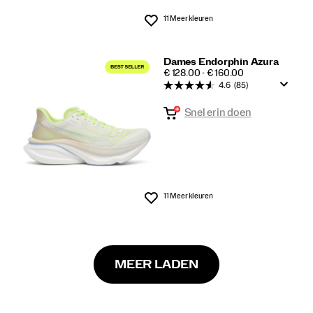
11 Meer kleuren
Wenslijst
Dames Endorphin Azura
PRICE
€ 128.00 - € 160.00
4.6
(85)
Snel erin doen
11 Meer kleuren
Wenslijst
MEER LADEN