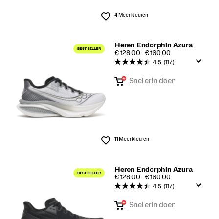
4 Meer kleuren
Wenslijst
Heren Endorphin Azura
PRICE
€ 128.00 - € 160.00
4.5
(117)
Snel erin doen
11 Meer kleuren
Wenslijst
Heren Endorphin Azura
PRICE
€ 128.00 - € 160.00
4.5
(117)
Snel erin doen