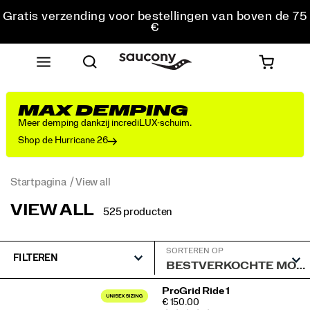
Gratis verzending voor bestellingen van boven de 75
€
Gratis retourzending voor alle bestellingen
Krijg 10% korting op je eerste bestelling
MAX DEMPING
Meer demping dankzij incrediLUX-schuim.
Shop de Hurricane 26
Startpagina
View all
VIEW ALL
525 producten
SORTEREN OP
FILTEREN
Speciale
ProGrid Ride 1
PRICE
€ 150.00
View