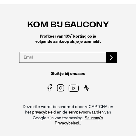
Footer-
links
KOM BIJ SAUCONY
*
Profiteer van 10%
korting op je
volgende aankoop als je je aanmeldt
Sluit je bij ons aan:
Deze site wordt beschermd door reCAPTCHA en
het
en de
van
privacybeleid
servicevoorwaarden
Google zijn van toepassing.
Saucony's
.
Privacybeleid.