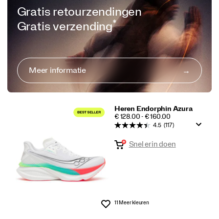
Gratis retourzendingen
*
Gratis verzending
Meer informatie
Heren Endorphin Azura
PRICE
€ 128.00 - € 160.00
4.5
(117)
Snel erin doen
11 Meer kleuren
Wenslijst